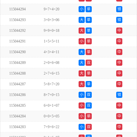
115044294
9+7+4=20
小
单
错
115044293
3+0+3=06
大
单
错
115044292
9+9+0=18
大
单
中
115044291
1+5+5=11
小
单
中
115044290
4+3+4=11
大
单
中
115044289
2+0+6=08
大
双
中
115044288
2+7+6=15
大
单
中
115044287
5+8+7=20
大
单
中
115044286
8+7+0=15
小
双
错
115044285
6+0+1=07
小
双
中
115044284
0+0+5=05
小
单
中
115044283
7+9+6=22
小
双
中