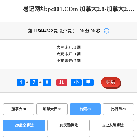
易记网址:pc001.COm 加拿大2.8-加拿大2.8走势咪牌预测|加拿大2.8在线预测|加拿大2.8在线|加拿大pc2.8预测-在线预测_极致火热优质的免费预测网站!
第
115044322
期 距下期：
00
分
00
秒
大单
未开:
3
期
大双
未开:
1
期
小双
未开:
7
期
4
7
0
11
小
单
咪牌
+
+
=
-
加拿大28
加拿大西28
台湾28
比特币28
Z9虚空算法
T8天璇算法
K12太阴算法