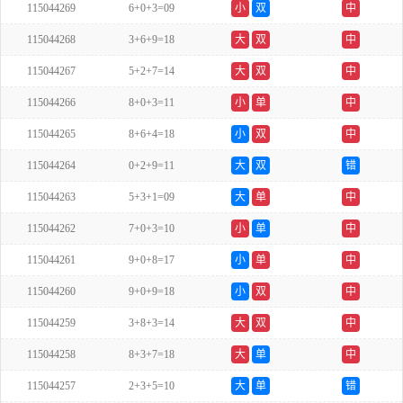
115044269
6+0+3=09
小
双
中
115044268
3+6+9=18
大
双
中
115044267
5+2+7=14
大
双
中
115044266
8+0+3=11
小
单
中
115044265
8+6+4=18
小
双
中
115044264
0+2+9=11
大
双
错
115044263
5+3+1=09
大
单
中
115044262
7+0+3=10
小
单
中
115044261
9+0+8=17
小
单
中
115044260
9+0+9=18
小
双
中
115044259
3+8+3=14
大
双
中
115044258
8+3+7=18
大
单
中
115044257
2+3+5=10
大
单
错