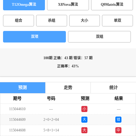
T12Omega算法
X8Nova算法
Q9Matrix算法
组合
杀组
大小
单双
双项
双组
100期 正确：43 期 错误：57 期
正确率：43%
预测
走势
统计
期号
号码
预测
结果
115044610
---
小
---
115044609
2+0+2=04
大
错
115044608
5+8+1=14
大
中