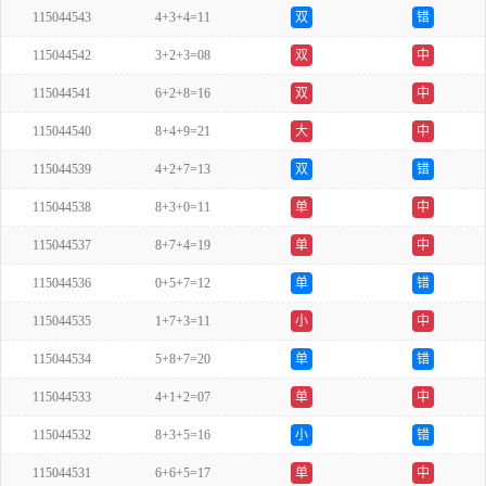
115044543
4+3+4=11
双
错
115044542
3+2+3=08
双
中
115044541
6+2+8=16
双
中
115044540
8+4+9=21
大
中
115044539
4+2+7=13
双
错
115044538
8+3+0=11
单
中
115044537
8+7+4=19
单
中
115044536
0+5+7=12
单
错
115044535
1+7+3=11
小
中
115044534
5+8+7=20
单
错
115044533
4+1+2=07
单
中
115044532
8+3+5=16
小
错
115044531
6+6+5=17
单
中