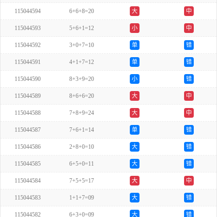
115044594
6+6+8=20
大
中
115044593
5+6+1=12
小
中
115044592
3+0+7=10
单
错
115044591
4+1+7=12
单
错
115044590
8+3+9=20
小
错
115044589
8+6+6=20
大
中
115044588
7+8+9=24
大
中
115044587
7+6+1=14
单
错
115044586
2+8+0=10
大
错
115044585
6+5+0=11
大
错
115044584
7+5+5=17
大
中
115044583
1+1+7=09
大
错
115044582
6+3+0=09
大
错