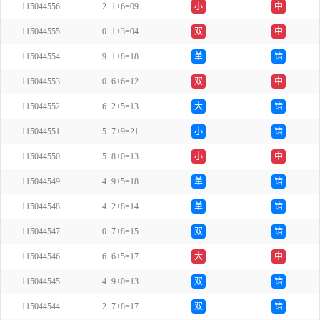
115044556
2+1+6=09
小
中
115044555
0+1+3=04
双
中
115044554
9+1+8=18
单
错
115044553
0+6+6=12
双
中
115044552
6+2+5=13
大
错
115044551
5+7+9=21
小
错
115044550
5+8+0=13
小
中
115044549
4+9+5=18
单
错
115044548
4+2+8=14
单
错
115044547
0+7+8=15
双
错
115044546
6+6+5=17
大
中
115044545
4+9+0=13
双
错
115044544
2+7+8=17
双
错