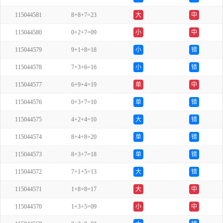
115044581
8+8+7=23
大
中
115044580
0+2+7=09
小
中
115044579
9+1+8=18
小
错
115044578
7+3+6=16
小
错
115044577
6+9+4=19
单
中
115044576
0+3+7=10
单
错
115044575
4+2+4=10
大
错
115044574
8+4+8=20
单
错
115044573
8+3+7=18
单
错
115044572
7+1+5=13
大
错
115044571
1+8+8=17
大
中
115044570
1+3+5=09
小
中