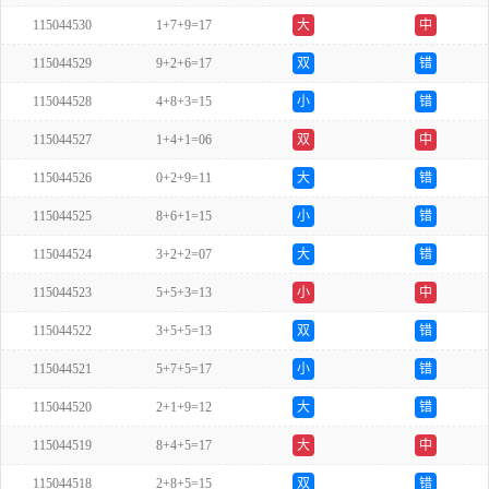
115044530
1+7+9=17
大
中
115044529
9+2+6=17
双
错
115044528
4+8+3=15
小
错
115044527
1+4+1=06
双
中
115044526
0+2+9=11
大
错
115044525
8+6+1=15
小
错
115044524
3+2+2=07
大
错
115044523
5+5+3=13
小
中
115044522
3+5+5=13
双
错
115044521
5+7+5=17
小
错
115044520
2+1+9=12
大
错
115044519
8+4+5=17
大
中
115044518
2+8+5=15
双
错