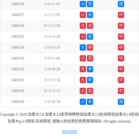
3466198
5+0+2=07
大
双
错
3466197
2+2+1=05
小
双
中
3466196
8+5+5=18
大
双
中
3466195
4+4+2=10
小
单
中
3466194
2+6+5=13
大
单
中
3466193
5+0+1=06
小
双
中
3466192
2+9+9=20
大
单
中
3466191
6+5+5=16
大
单
中
3466190
8+2+2=12
小
双
中
3466189
1+9+8=18
小
单
错
Copyright © 2026 加拿大2.8-加拿大2.8走势咪牌预测|加拿大2.8在线预测|加拿大2.8在线|
加拿大pc2.8预测-在线预测_极致火热优质的免费预测网站! All rights reserved.
网站地图