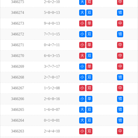
3466275
2+6+2=10
大
双
中
3466274
5+8+0=13
大
双
错
3466273
9+4+0=13
小
单
中
3466272
7+7+1=15
小
双
错
3466271
0+4+7=11
小
单
中
3466270
6+6+3=15
大
双
中
3466269
3+7+7=17
小
单
中
3466268
2+7+8=17
小
双
错
3466267
1+5+2=08
小
双
中
3466266
2+6+8=16
小
单
错
3466265
1+6+0=07
大
双
错
3466264
0+1+0=01
大
双
错
3466263
2+4+4=10
小
双
中