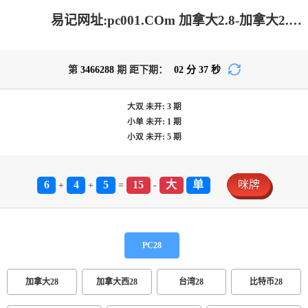
易记网址:pc001.COm 加拿大2.8-加拿大2.8走势咪牌预测|加拿大2.8在线预测|加拿大2.8在线|加拿大pc2.8预测-在线预测_极致火热优质的免费预测网站!
第
3466288
期 距下期：
02
分
37
秒
大双
未开:
3
期
小单
未开:
1
期
小双
未开:
5
期
6
4
5
15
大
单
咪牌
+
+
=
-
PC28
加拿大28
加拿大西28
台湾28
比特币28