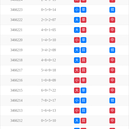
3466223
0+5+9=14
小
单
错
3466222
2+3+2=07
大
单
中
3466221
4+0+1=05
大
单
中
3466220
1+4+5=10
小
单
中
3466219
3+4+2=09
大
双
错
3466218
4+8+0=12
大
双
中
3466217
5+4+9=18
大
双
中
3466216
1+0+8=09
小
单
中
3466215
6+9+7=22
大
单
中
3466214
7+8+2=17
小
双
错
3466213
1+6+6=13
小
双
中
3466212
0+5+5=10
大
双
中