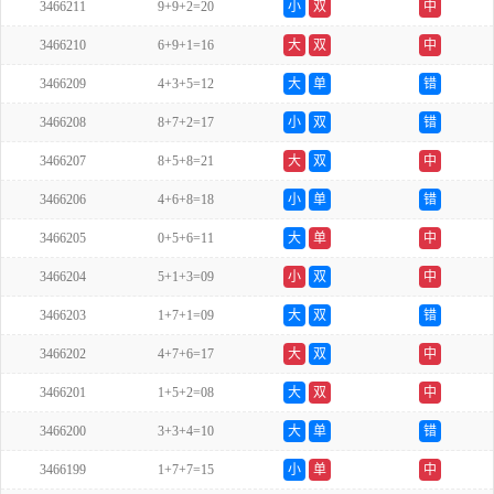
3466211
9+9+2=20
小
双
中
3466210
6+9+1=16
大
双
中
3466209
4+3+5=12
大
单
错
3466208
8+7+2=17
小
双
错
3466207
8+5+8=21
大
双
中
3466206
4+6+8=18
小
单
错
3466205
0+5+6=11
大
单
中
3466204
5+1+3=09
小
双
中
3466203
1+7+1=09
大
双
错
3466202
4+7+6=17
大
双
中
3466201
1+5+2=08
大
双
中
3466200
3+3+4=10
大
单
错
3466199
1+7+7=15
小
单
中