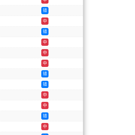
错
中
错
中
中
中
错
错
中
中
错
中