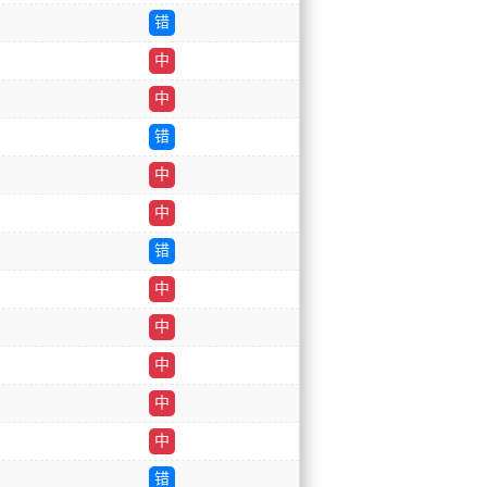
错
中
中
错
中
中
错
中
中
中
中
中
错