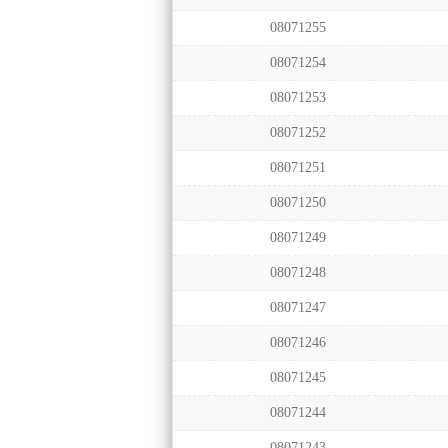
08071255
08071254
08071253
08071252
08071251
08071250
08071249
08071248
08071247
08071246
08071245
08071244
08071243