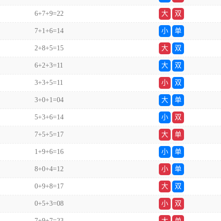
6+7+9=22
大
双
7+1+6=14
小
单
2+8+5=15
大
双
6+2+3=11
大
双
3+3+5=11
小
双
3+0+1=04
大
单
5+3+6=14
小
双
7+5+5=17
大
单
1+9+6=16
小
单
8+0+4=12
小
单
0+9+8=17
大
双
0+5+3=08
小
双
7+9+7=23
大
单