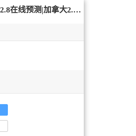
易记网址:pc001.COm 加拿大2.8-加拿大2.8走势咪牌预测|加拿大2.8在线预测|加拿大2.8在线|加拿大pc2.8预测-在线预测_极致火热优质的免费预测网站!