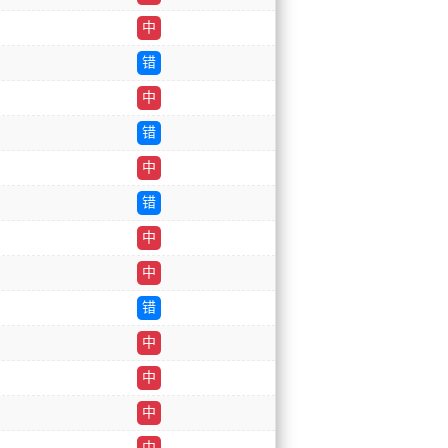
中
错
中
错
中
错
中
中
错
中
中
中
中