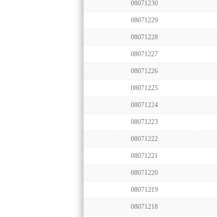
08071230
08071229
08071228
08071227
08071226
08071225
08071224
08071223
08071222
08071221
08071220
08071219
08071218