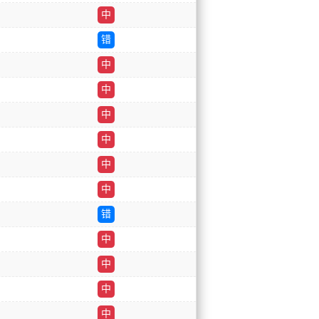
中
错
中
中
中
中
中
中
错
中
中
中
中