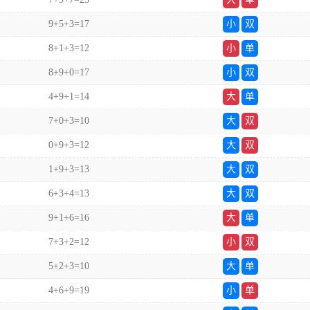
9+5+3=17
小
双
8+1+3=12
小
单
8+9+0=17
小
双
4+9+1=14
大
单
7+0+3=10
大
双
0+9+3=12
大
双
1+9+3=13
大
双
6+3+4=13
大
双
9+1+6=16
大
单
7+3+2=12
小
双
5+2+3=10
大
单
4+6+9=19
小
单