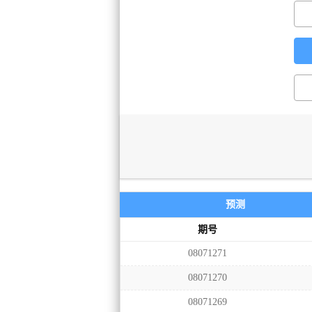
预测
期号
08071271
08071270
08071269