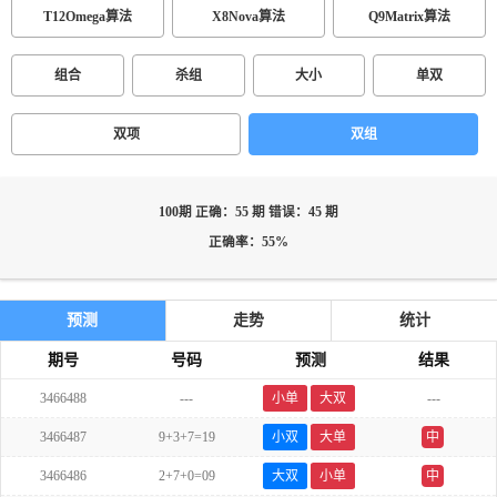
T12Omega算法
X8Nova算法
Q9Matrix算法
组合
杀组
大小
单双
双项
双组
100期 正确：55 期 错误：45 期
正确率：55%
预测
走势
统计
期号
号码
预测
结果
3466488
---
小单
大双
---
3466487
9+3+7=19
小双
大单
中
3466486
2+7+0=09
大双
小单
中