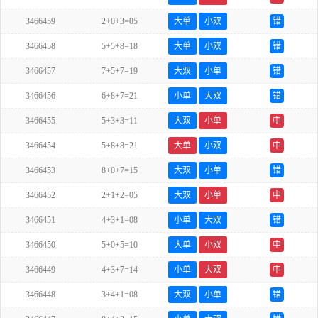
3466459
2+0+3=05
大单
小双
错
3466458
5+5+8=18
大单
小双
错
3466457
7+5+7=19
大双
小单
错
3466456
6+8+7=21
小单
大双
错
3466455
5+3+3=11
大双
小单
中
3466454
5+8+8=21
大单
小双
中
3466453
8+0+7=15
大双
小单
错
3466452
2+1+2=05
大双
小单
中
3466451
4+3+1=08
小单
大双
错
3466450
5+0+5=10
大单
小双
中
3466449
4+3+7=14
小单
大双
中
3466448
3+4+1=08
大双
小单
错