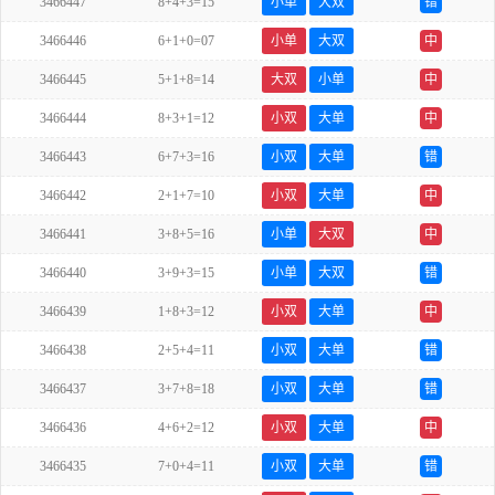
3466447
8+4+3=15
小单
大双
错
3466446
6+1+0=07
小单
大双
中
3466445
5+1+8=14
大双
小单
中
3466444
8+3+1=12
小双
大单
中
3466443
6+7+3=16
小双
大单
错
3466442
2+1+7=10
小双
大单
中
3466441
3+8+5=16
小单
大双
中
3466440
3+9+3=15
小单
大双
错
3466439
1+8+3=12
小双
大单
中
3466438
2+5+4=11
小双
大单
错
3466437
3+7+8=18
小双
大单
错
3466436
4+6+2=12
小双
大单
中
3466435
7+0+4=11
小双
大单
错