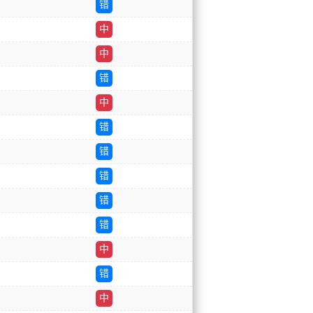
错
中
中
错
中
错
错
错
错
错
中
错
中