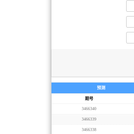
预测
期号
3466340
3466339
3466338