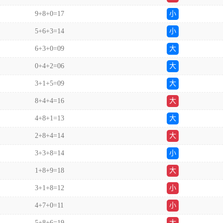
9+8+0=17
小
5+6+3=14
小
6+3+0=09
大
0+4+2=06
大
3+1+5=09
大
8+4+4=16
大
4+8+1=13
大
2+8+4=14
大
3+3+8=14
小
1+8+9=18
大
3+1+8=12
小
4+7+0=11
小
5+8+6=19
大