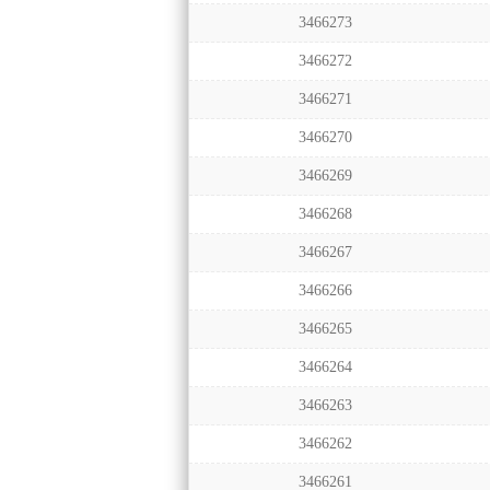
3466273
3466272
3466271
3466270
3466269
3466268
3466267
3466266
3466265
3466264
3466263
3466262
3466261