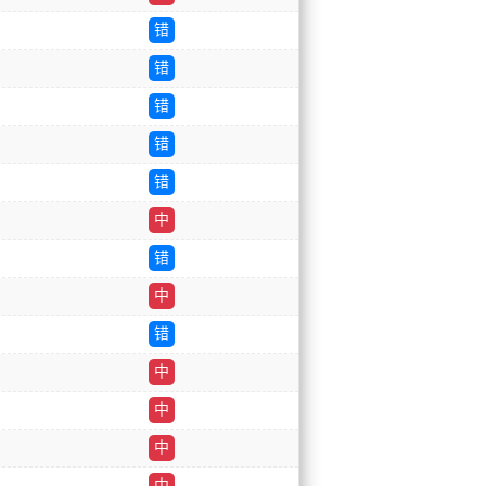
错
错
错
错
错
中
错
中
错
中
中
中
中