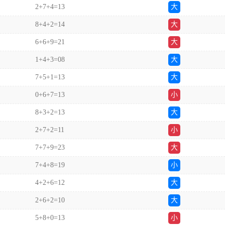
2+7+4=13
大
8+4+2=14
大
6+6+9=21
大
1+4+3=08
大
7+5+1=13
大
0+6+7=13
小
8+3+2=13
大
2+7+2=11
小
7+7+9=23
大
7+4+8=19
小
4+2+6=12
大
2+6+2=10
大
5+8+0=13
小