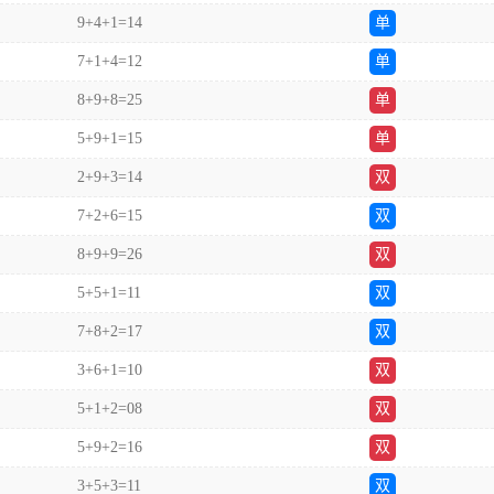
9+4+1=14
单
7+1+4=12
单
8+9+8=25
单
5+9+1=15
单
2+9+3=14
双
7+2+6=15
双
8+9+9=26
双
5+5+1=11
双
7+8+2=17
双
3+6+1=10
双
5+1+2=08
双
5+9+2=16
双
3+5+3=11
双