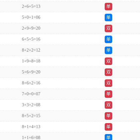
2+6+5=13
单
5+0+1=06
单
2+9+9=20
双
6+5+5=16
单
8+2+2=12
单
1+9+8=18
双
5+6+9=20
双
8+6+2=16
双
7+0+0=07
单
3+3+2=08
双
8+5+2=15
单
8+1+4=13
单
1+1+6=08
单