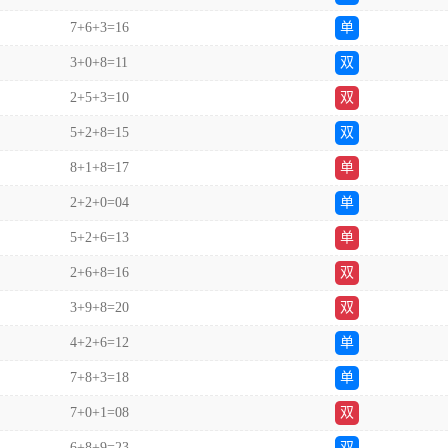
7+6+3=16
单
3+0+8=11
双
2+5+3=10
双
5+2+8=15
双
8+1+8=17
单
2+2+0=04
单
5+2+6=13
单
2+6+8=16
双
3+9+8=20
双
4+2+6=12
单
7+8+3=18
单
7+0+1=08
双
6+8+9=23
双