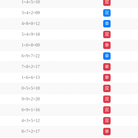
1+4+5=10
双
3+4+2=09
双
4+8+0=12
单
5+4+9=18
双
1+0+8=09
单
6+9+7=22
单
7+8+2=17
单
1+6+6=13
单
0+5+5=10
双
9+9+2=20
双
6+9+1=16
双
4+3+5=12
双
8+7+2=17
单