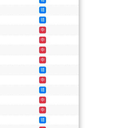
错
错
中
中
中
中
错
中
错
中
中
错