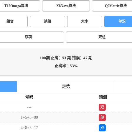
T12Omega算法
X8Nova算法
Q9Matrix算法
组合
杀组
大小
单双
双项
双组
100期 正确：53 期 错误：47 期
正确率：53%
走势
号码
预测
---
双
1+5+3=09
单
4+8+5=17
双