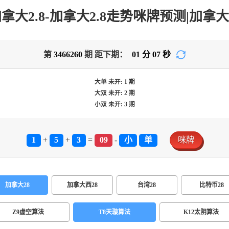
第
3466260
期 距下期：
01
分
07
秒
大单
未开:
1
期
大双
未开:
2
期
小双
未开:
3
期
1
+
5
+
3
=
09
-
小
单
咪牌
加拿大28
加拿大西28
台湾28
比特币28
Z9虚空算法
T8天璇算法
K12太阴算法