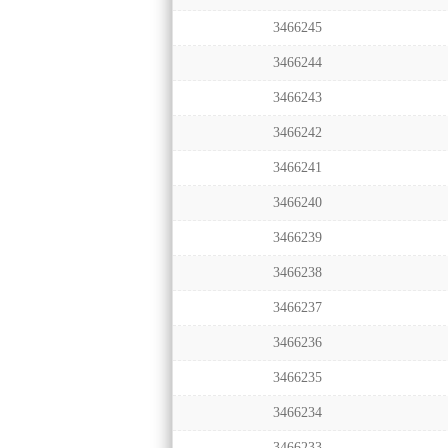
3466245
3466244
3466243
3466242
3466241
3466240
3466239
3466238
3466237
3466236
3466235
3466234
3466233