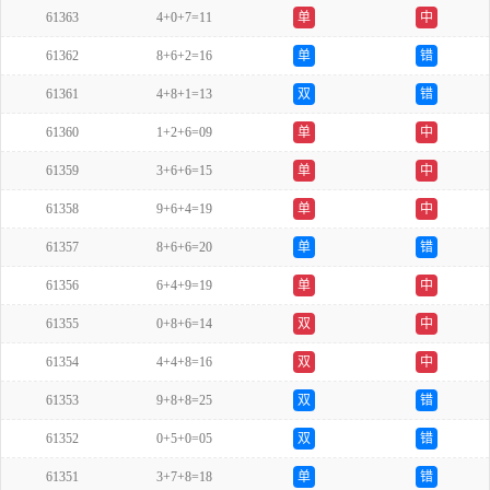
61363
4+0+7=11
单
中
61362
8+6+2=16
单
错
61361
4+8+1=13
双
错
61360
1+2+6=09
单
中
61359
3+6+6=15
单
中
61358
9+6+4=19
单
中
61357
8+6+6=20
单
错
61356
6+4+9=19
单
中
61355
0+8+6=14
双
中
61354
4+4+8=16
双
中
61353
9+8+8=25
双
错
61352
0+5+0=05
双
错
61351
3+7+8=18
单
错