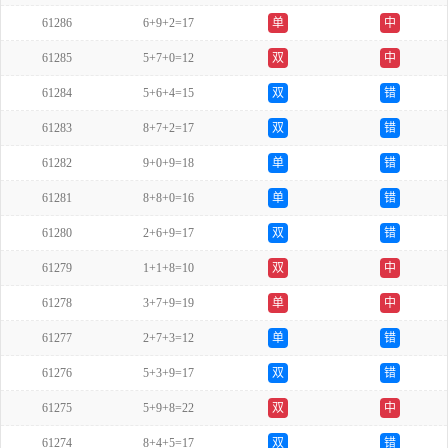
61286
6+9+2=17
单
中
61285
5+7+0=12
双
中
61284
5+6+4=15
双
错
61283
8+7+2=17
双
错
61282
9+0+9=18
单
错
61281
8+8+0=16
单
错
61280
2+6+9=17
双
错
61279
1+1+8=10
双
中
61278
3+7+9=19
单
中
61277
2+7+3=12
单
错
61276
5+3+9=17
双
错
61275
5+9+8=22
双
中
61274
8+4+5=17
双
错