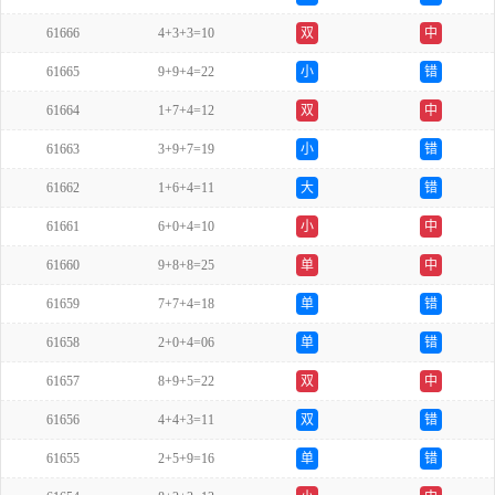
61666
4+3+3=10
双
中
61665
9+9+4=22
小
错
61664
1+7+4=12
双
中
61663
3+9+7=19
小
错
61662
1+6+4=11
大
错
61661
6+0+4=10
小
中
61660
9+8+8=25
单
中
61659
7+7+4=18
单
错
61658
2+0+4=06
单
错
61657
8+9+5=22
双
中
61656
4+4+3=11
双
错
61655
2+5+9=16
单
错