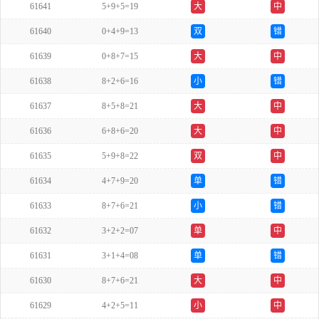
61641
5+9+5=19
大
中
61640
0+4+9=13
双
错
61639
0+8+7=15
大
中
61638
8+2+6=16
小
错
61637
8+5+8=21
大
中
61636
6+8+6=20
大
中
61635
5+9+8=22
双
中
61634
4+7+9=20
单
错
61633
8+7+6=21
小
错
61632
3+2+2=07
单
中
61631
3+1+4=08
单
错
61630
8+7+6=21
大
中
61629
4+2+5=11
小
中