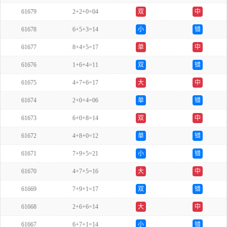
61679
2+2+0=04
双
中
61678
6+5+3=14
小
错
61677
8+4+5=17
单
中
61676
1+6+4=11
双
错
61675
4+7+6=17
大
中
61674
2+0+4=06
单
错
61673
6+0+8=14
双
中
61672
4+8+0=12
单
错
61671
7+9+5=21
小
错
61670
4+7+5=16
大
中
61669
7+9+1=17
双
错
61668
2+6+6=14
大
中
61667
6+7+1=14
小
错