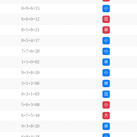
0+9+6=15
小
6+6+0=12
双
8+5+8=21
单
8+5+4=17
小
7+7+6=20
小
1+1+0=02
单
9+3+8=20
小
3+1+2=06
单
0+2+1=03
双
5+0+3=08
小
6+7+5=18
大
9+3+8=20
单
6+8+4=18
小