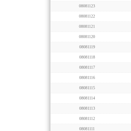
08081123
08081122
08081121
08081120
08081119
08081118
08081117
08081116
08081115
08081114
08081113
08081112
08081111