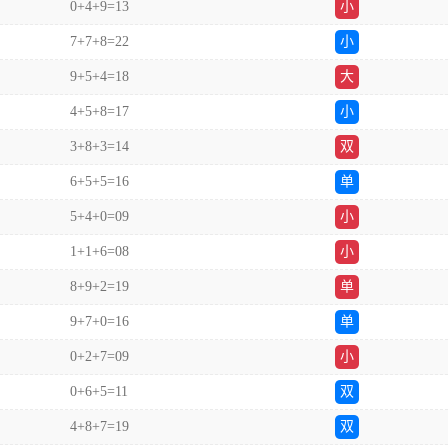
0+4+9=13
小
7+7+8=22
小
9+5+4=18
大
4+5+8=17
小
3+8+3=14
双
6+5+5=16
单
5+4+0=09
小
1+1+6=08
小
8+9+2=19
单
9+7+0=16
单
0+2+7=09
小
0+6+5=11
双
4+8+7=19
双