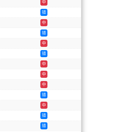
中
错
中
错
中
错
中
中
中
错
中
错
错