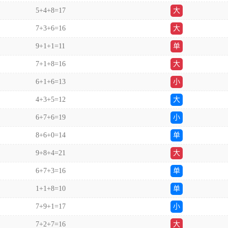
5+4+8=17
大
7+3+6=16
大
9+1+1=11
单
7+1+8=16
大
6+1+6=13
小
4+3+5=12
大
6+7+6=19
小
8+6+0=14
单
9+8+4=21
大
6+7+3=16
单
1+1+8=10
单
7+9+1=17
小
7+2+7=16
大