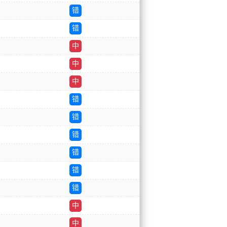
错
错
中
中
中
错
错
错
错
错
错
中
中