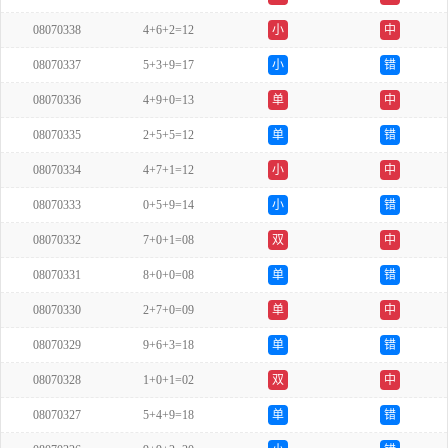
08070338
4+6+2=12
小
中
08070337
5+3+9=17
小
错
08070336
4+9+0=13
单
中
08070335
2+5+5=12
单
错
08070334
4+7+1=12
小
中
08070333
0+5+9=14
小
错
08070332
7+0+1=08
双
中
08070331
8+0+0=08
单
错
08070330
2+7+0=09
单
中
08070329
9+6+3=18
单
错
08070328
1+0+1=02
双
中
08070327
5+4+9=18
单
错