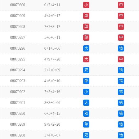
08070300
0+7+4=11
小
中
08070299
4+4+9=17
单
中
08070298
7+2+8=17
单
中
08070297
5+6+0=11
单
中
08070296
0+1+5=06
大
错
08070295
4+9+7=20
大
中
08070294
2+7+0=09
双
错
08070293
4+6+0=10
单
错
08070292
7+5+4=16
小
错
08070291
3+3+0=06
大
错
08070290
6+5+4=15
双
错
08070289
9+9+2=20
单
错
08070288
3+4+0=07
双
错