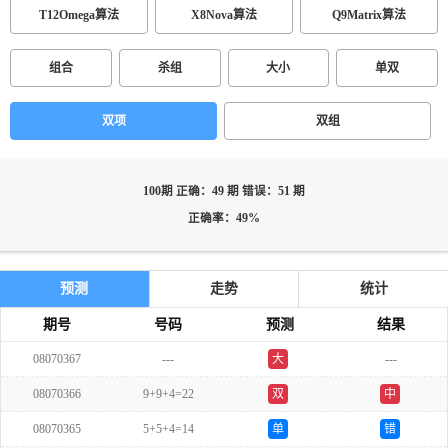
T12Omega算法
X8Nova算法
Q9Matrix算法
组合
杀组
大小
单双
双项
双组
100期 正确：49 期 错误：51 期
正确率：49%
预测
走势
统计
期号
号码
预测
结果
08070367
---
大
---
08070366
9+9+4=22
双
中
08070365
5+5+4=14
单
错