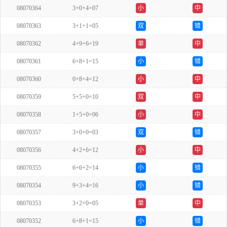
08070364
3+0+4=07
小
中
08070363
3+1+1=05
双
错
08070362
4+9+6=19
单
中
08070361
6+8+1=15
小
错
08070360
0+8+4=12
小
中
08070359
5+5+0=10
双
中
08070358
1+5+0=06
小
中
08070357
3+0+0=03
双
错
08070356
4+2+6=12
小
中
08070355
6+6+2=14
小
错
08070354
9+3+4=16
小
错
08070353
3+2+0=05
单
中
08070352
6+8+1=15
小
错