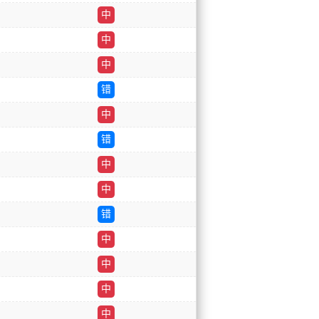
中
中
中
错
中
错
中
中
错
中
中
中
中