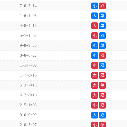
7+0+7=14
小
双
1+6+1=08
大
单
4+8+4=16
大
单
5+1+1=07
小
双
9+8+9=26
小
单
8+8+6=22
小
双
1+1+7=09
小
双
1+7+8=16
大
双
5+3+7=15
大
单
6+2+8=16
大
双
2+5+1=08
小
双
9+0+0=09
大
双
2+0+5=07
小
单