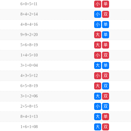
6+0+5=11
小
单
8+4+2=14
小
双
4+8+4=16
小
单
9+9+2=20
大
单
5+6+8=19
大
单
1+4+5=10
小
双
3+1+0=04
大
单
4+3+5=12
小
双
6+5+8=19
大
双
3+1+2=06
大
双
2+5+8=15
小
双
8+4+1=13
大
单
1+6+1=08
大
双