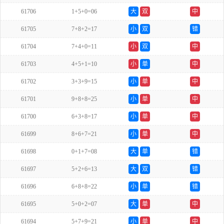
61706
1+5+0=06
大
双
中
61705
7+8+2=17
小
双
错
61704
7+4+0=11
小
双
中
61703
4+5+1=10
小
单
中
61702
3+3+9=15
小
单
中
61701
9+8+8=25
小
单
中
61700
6+3+8=17
小
单
中
61699
8+6+7=21
小
单
中
61698
0+1+7=08
大
单
错
61697
5+2+6=13
大
双
错
61696
6+8+8=22
小
单
错
61695
5+0+2=07
大
单
中
61694
5+7+9=21
小
单
中