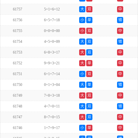
61757
5+1+6=12
大
双
中
61756
6+5+7=18
小
单
错
61755
0+0+0=00
小
双
中
61754
4+5+0=09
大
双
错
61753
6+8+3=17
大
双
中
61752
9+9+3=21
大
单
中
61751
6+1+7=14
小
双
中
61750
0+1+3=04
大
单
错
61749
7+8+3=18
大
双
中
61748
4+7+0=11
大
双
错
61747
8+7+0=15
大
双
中
61746
1+7+9=17
小
单
中