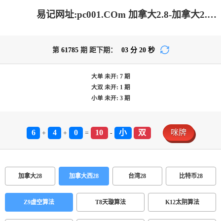
易记网址:pc001.COm 加拿大2.8-加拿大2.8走势咪牌预测|加拿大2.8在线预测|加拿大2.8在线|加拿大pc2.8预测-在线预测_极致火热优质的免费预测网站!
第
61785
期 距下期：
03
分
20
秒
大单
未开:
7
期
大双
未开:
1
期
小单
未开:
3
期
6
4
0
10
小
双
咪牌
+
+
=
-
加拿大28
加拿大西28
台湾28
比特币28
Z9虚空算法
T8天璇算法
K12太阴算法