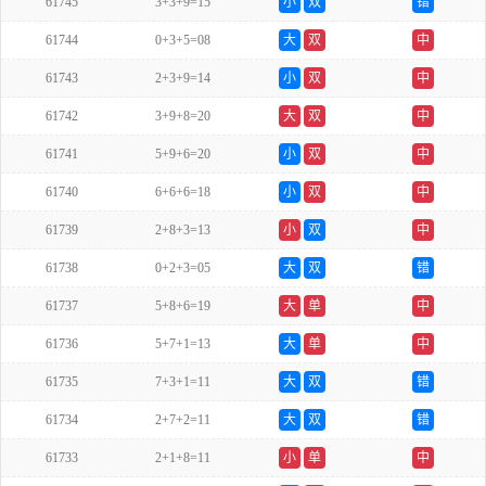
61745
3+3+9=15
小
双
错
61744
0+3+5=08
大
双
中
61743
2+3+9=14
小
双
中
61742
3+9+8=20
大
双
中
61741
5+9+6=20
小
双
中
61740
6+6+6=18
小
双
中
61739
2+8+3=13
小
双
中
61738
0+2+3=05
大
双
错
61737
5+8+6=19
大
单
中
61736
5+7+1=13
大
单
中
61735
7+3+1=11
大
双
错
61734
2+7+2=11
大
双
错
61733
2+1+8=11
小
单
中