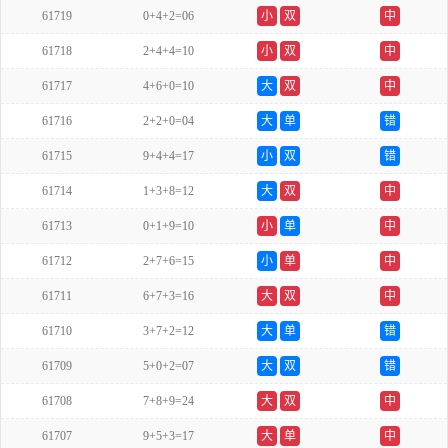
61719
0+4+2=06
小
双
中
61718
2+4+4=10
小
双
中
61717
4+6+0=10
大
双
中
61716
2+2+0=04
大
单
错
61715
9+4+4=17
小
双
错
61714
1+3+8=12
大
双
中
61713
0+1+9=10
小
单
中
61712
2+7+6=15
小
单
中
61711
6+7+3=16
大
双
中
61710
3+7+2=12
大
单
错
61709
5+0+2=07
大
双
错
61708
7+8+9=24
大
双
中
61707
9+5+3=17
大
单
中