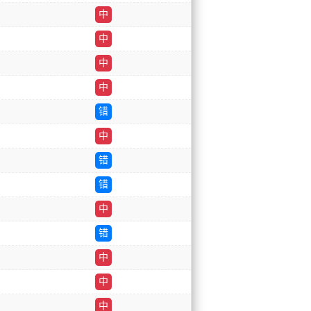
中
中
中
中
错
中
错
错
中
错
中
中
中