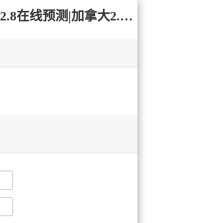
易记网址:pc001.COm 加拿大2.8-加拿大2.8走势咪牌预测|加拿大2.8在线预测|加拿大2.8在线|加拿大pc2.8预测-在线预测_极致火热优质的免费预测网站!