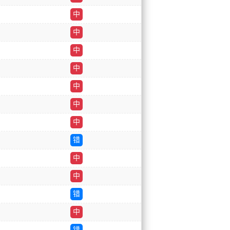
中
中
中
中
中
中
中
错
中
中
错
中
错