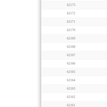
62173
62172
62171
62170
62169
62168
62167
62166
62165
62164
62163
62162
62161