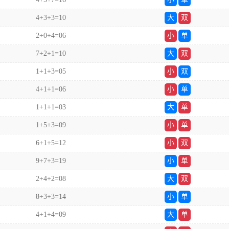
4+3+3=10
大
双
2+0+4=06
小
单
7+2+1=10
大
双
1+1+3=05
小
双
4+1+1=06
小
单
1+1+1=03
大
单
1+5+3=09
小
单
6+1+5=12
小
双
9+7+3=19
小
单
2+4+2=08
大
双
8+3+3=14
小
单
4+1+4=09
大
单