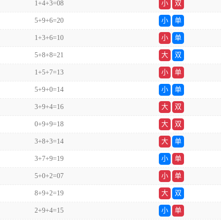
1+4+3=08
小
双
5+9+6=20
小
单
1+3+6=10
小
单
5+8+8=21
大
双
1+5+7=13
小
单
5+9+0=14
小
单
3+9+4=16
大
双
0+9+9=18
大
双
3+8+3=14
大
单
3+7+9=19
小
单
5+0+2=07
小
单
8+9+2=19
大
双
2+9+4=15
小
单