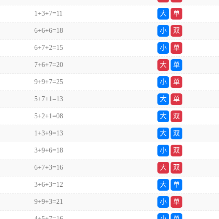
1+3+7=11
大
单
6+6+6=18
小
双
6+7+2=15
小
单
7+6+7=20
大
单
9+9+7=25
小
单
5+7+1=13
大
单
5+2+1=08
大
双
1+3+9=13
大
双
3+9+6=18
小
双
6+7+3=16
大
双
3+6+3=12
大
单
9+9+3=21
小
单
4+5+7=16
小
单